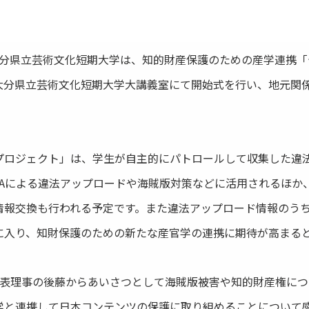
Aと大分県立芸術文化短期大学は、知的財産保護のための産学連携
大分県立芸術文化短期大学大講義室にて開始式を行い、地元関
ロジェクト」は、学生が自主的にパトロールして収集した違
ODAによる違法アップロードや海賊版対策などに活用されるほか
情報交換も行われる予定です。また違法アップロード情報のう
に入り、知財保護のための新たな産官学の連携に期待が高まる
代表理事の後藤からあいさつとして海賊版被害や知的財産権に
学と連携して日本コンテンツの保護に取り組めることについて