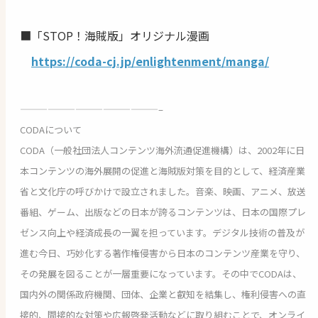
■「STOP！海賊版」オリジナル漫画
https://coda-cj.jp/enlightenment/manga/
———————————————–
CODAについて
CODA（一般社団法人コンテンツ海外流通促進機構）は、2002年に日
本コンテンツの海外展開の促進と海賊版対策を目的として、経済産業
省と文化庁の呼びかけで設立されました。音楽、映画、アニメ、放送
番組、ゲーム、出版などの日本が誇るコンテンツは、日本の国際プレ
ゼンス向上や経済成長の一翼を担っています。デジタル技術の普及が
進む今日、巧妙化する著作権侵害から日本のコンテンツ産業を守り、
その発展を図ることが一層重要になっています。その中でCODAは、
国内外の関係政府機関、団体、企業と叡知を結集し、権利侵害への直
接的、間接的な対策や広報啓発活動などに取り組むことで、オンライ