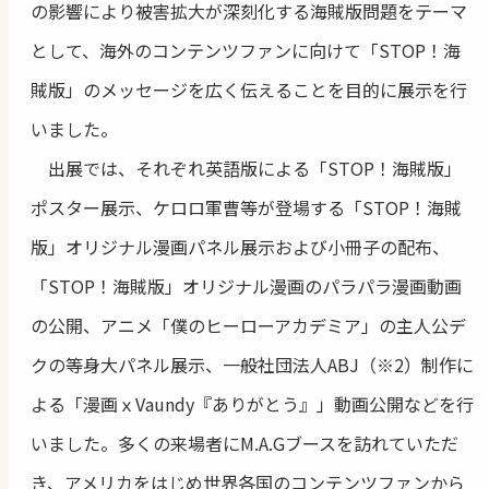
の影響により被害拡大が深刻化する海賊版問題をテーマ
として、海外のコンテンツファンに向けて「STOP！海
賊版」のメッセージを広く伝えることを目的に展示を行
いました。
出展では、それぞれ英語版による「STOP！海賊版」
ポスター展示、ケロロ軍曹等が登場する「STOP！海賊
版」オリジナル漫画パネル展示および小冊子の配布、
「STOP！海賊版」オリジナル漫画のパラパラ漫画動画
の公開、アニメ「僕のヒーローアカデミア」の主人公デ
クの等身大パネル展示、一般社団法人ABJ（※2）制作に
よる「漫画ｘVaundy『ありがとう』」動画公開などを行
いました。多くの来場者にM.A.Gブースを訪れていただ
き、アメリカをはじめ世界各国のコンテンツファンから