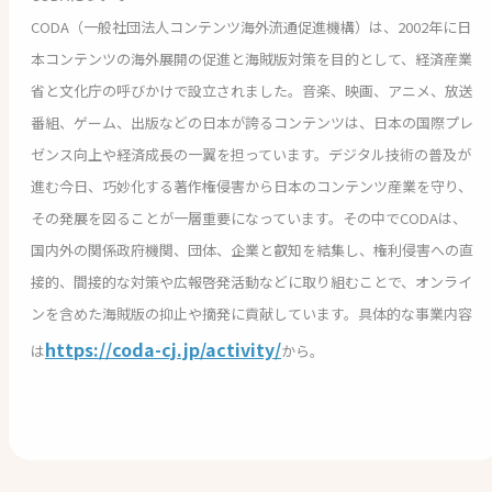
CODA（一般社団法人コンテンツ海外流通促進機構）は、2002年に日
本コンテンツの海外展開の促進と海賊版対策を目的として、経済産業
省と文化庁の呼びかけで設立されました。音楽、映画、アニメ、放送
番組、ゲーム、出版などの日本が誇るコンテンツは、日本の国際プレ
ゼンス向上や経済成長の一翼を担っています。デジタル技術の普及が
進む今日、巧妙化する著作権侵害から日本のコンテンツ産業を守り、
その発展を図ることが一層重要になっています。その中でCODAは、
国内外の関係政府機関、団体、企業と叡知を結集し、権利侵害への直
接的、間接的な対策や広報啓発活動などに取り組むことで、オンライ
ンを含めた海賊版の抑止や摘発に貢献しています。具体的な事業内容
https://coda-cj.jp/activity/
は
から。