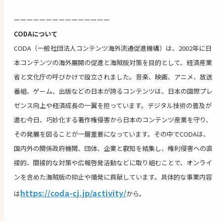
ーーーーーーーーーーーーーーー
CODAについて
CODA（一般社団法人コンテンツ海外流通促進機構）は、2002年に日
本コンテンツの海外展開の促進と海賊版対策を目的として、経済産業
省と文化庁の呼びかけで設立されました。音楽、映画、アニメ、放送
番組、ゲーム、出版などの日本が誇るコンテンツは、日本の国際プレ
ゼンス向上や経済成長の一翼を担っています。デジタル技術の普及が
進む今日、巧妙化する著作権侵害から日本のコンテンツ産業を守り、
その発展を図ることが一層重要になっています。その中でCODAは、
国内外の関係政府機関、団体、企業と叡知を結集し、権利侵害への直
接的、間接的な対策や広報啓発活動などに取り組むことで、オンライ
ンを含めた海賊版の抑止や摘発に貢献しています。具体的な事業内容
https://coda-cj.jp/activity/
は
から。