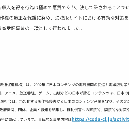
告収入を得る行為は極めて悪質であり、決して許されることで
著作権の適正な保護に努め、海賊版サイトにおける有効な対策を
省受託事業の一環として行われました。
外流通促進機構）は、2002年に日本コンテンツの海外展開の促進と海賊版対
画、アニメ、放送番組、ゲーム、出版などの日本が誇るコンテンツは、日本の
が進む今日、巧妙化する著作権侵害から日本のコンテンツ産業を守り、その発
係政府機関、団体、企業と叡知を結集し、権利侵害への直接的、間接的な対策
https://coda-cj.jp/activi
摘発に貢献しています。具体的な事業内容は