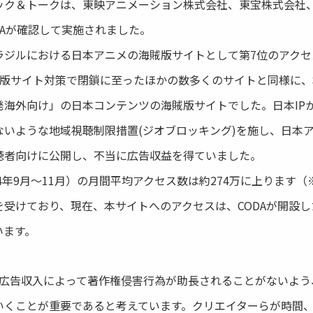
ク＆トークは、東映アニメーション株式会社、東宝株式会社
DAが確認して実施されました。
ルにおける日本アニメの海賊版サイトとして第7位のアクセス数であ
海賊版サイト対策で閉鎖に至ったほかの数多くのサイトと同様に
発海外向け」の日本コンテンツの海賊版サイトでした。日本IP
ないような地域視聴制限措置(ジオブロッキング)を施し、日本
聴者向けに公開し、不当に広告収益を得ていました。
4年9月～11月）の月間平均アクセス数は約274万に上ります（
受けており、現在、本サイトへのアクセスは、CODAが開設
います。
も広告収入によって著作権侵害行為が助長されることがないよう
いくことが重要であると考えています。クリエイターらが時間