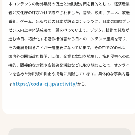
本コンテンツの海外展開の促進と海賊版対策を目的として、経済産業
省と文化庁の呼びかけで設立されました。音楽、映画、アニメ、放送
番組、ゲーム、出版などの日本が誇るコンテンツは、日本の国際プレ
ゼンス向上や経済成長の一翼を担っています。デジタル技術の普及が
進む今日、巧妙化する著作権侵害から日本のコンテンツ産業を守り、
その発展を図ることが一層重要になっています。その中でCODAは、
国内外の関係政府機関、団体、企業と叡知を結集し、権利侵害への直
接的、間接的な対策や広報啓発活動などに取り組むことで、オンライ
ンを含めた海賊版の抑止や摘発に貢献しています。具体的な事業内容
https://coda-cj.jp/activity/
は
から。