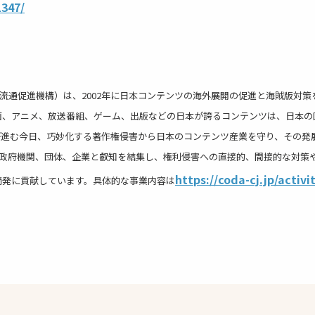
1347/
外流通促進機構）は、2002年に日本コンテンツの海外展開の促進と海賊版対
画、アニメ、放送番組、ゲーム、出版などの日本が誇るコンテンツは、日本の
が進む今日、巧妙化する著作権侵害から日本のコンテンツ産業を守り、その発
係政府機関、団体、企業と叡知を結集し、権利侵害への直接的、間接的な対策
https://coda-cj.jp/activi
摘発に貢献しています。具体的な事業内容は