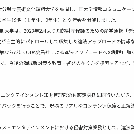
DAは大分県立芸術文化短期大学を訪問し、同大学情報コミュニケ
学生19名（１年生、2年生）と交流会を開催しました。
期大学は、2023年2月より知的財産保護のための産学連携「
が自主的にパトロールして収集した違法アップロードの情報な
対策ならびにCODA会員社による違法アップロードへの削除申
とで、今後の海賊版対策や教育・啓発の在り方を模索するなど
・エンタテインメント知財管理部の佐藤定央氏に同行いただき
ドバックを行うことで、現場のリアルなコンテンツ保護と正規
トムス・エンタテインメントにおける侵害対策業務として、違法