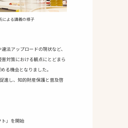
氏による講義の様子
や違法アップロードの現状など、
侵害対策における観点にとどまら
深める機会となりました。
促進し、知的財産保護と普及啓
クト」を開始