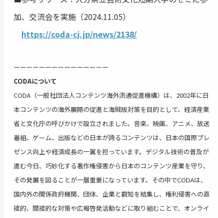
加、交流会を実施（2024.11.05）
https://coda-cj.jp/news/2138/
ーーーーーーーーーーーーーーー
CODAについて
CODA（一般社団法人コンテンツ海外流通促進機構）は、2002年に日
本コンテンツの海外展開の促進と海賊版対策を目的として、経済産業
省と文化庁の呼びかけで設立されました。音楽、映画、アニメ、放送
番組、ゲーム、出版などの日本が誇るコンテンツは、日本の国際プレ
ゼンス向上や経済成長の一翼を担っています。デジタル技術の普及が
進む今日、巧妙化する著作権侵害から日本のコンテンツ産業を守り、
その発展を図ることが一層重要になっています。その中でCODAは、
国内外の関係政府機関、団体、企業と叡知を結集し、権利侵害への直
接的、間接的な対策や広報啓発活動などに取り組むことで、オンライ